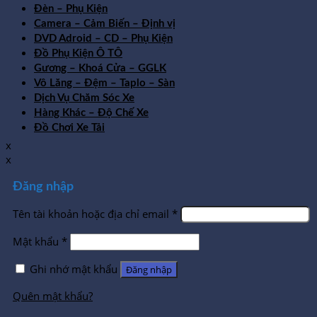
Đèn – Phụ Kiện
Camera – Cảm Biến – Định vị
DVD Adroid – CD – Phụ Kiện
Đồ Phụ Kiện Ô TÔ
Gương – Khoá Cửa – GGLK
Vô Lăng – Đệm – Taplo – Sàn
Dịch Vụ Chăm Sóc Xe
Hàng Khác – Độ Chế Xe
Đồ Chơi Xe Tải
x
x
Đăng nhập
Tên tài khoản hoặc địa chỉ email
*
Mật khẩu
*
Ghi nhớ mật khẩu
Đăng nhập
Quên mật khẩu?