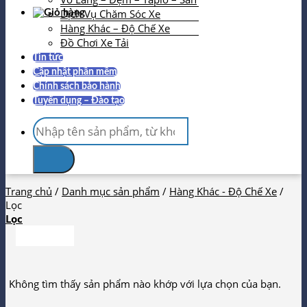
Dịch Vụ Chăm Sóc Xe
Hàng Khác – Độ Chế Xe
Đồ Chơi Xe Tải
Tin tức
Cập nhật phần mềm
Chính sách bảo hành
Tuyển dụng – Đào tạo
Tìm
kiếm:
Trang chủ
/
Danh mục sản phẩm
/
Hàng Khác - Độ Chế Xe
/
Lọc
Lọc
Không tìm thấy sản phẩm nào khớp với lựa chọn của bạn.