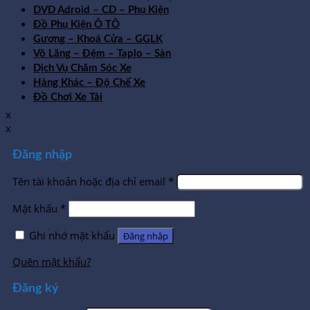
DVD Adroid – CD – Phụ Kiện
Đồ Phụ Kiện Ô TÔ
Gương – Khoá Cửa – GGLK
Vô Lăng – Đệm – Taplo – Sàn
Dịch Vụ Chăm Sóc Xe
Hàng Khác – Độ Chế Xe
Đồ Chơi Xe Tải
x
x
Đăng nhập
Tên tài khoản hoặc địa chỉ email
*
Mật khẩu
*
Ghi nhớ mật khẩu
Đăng nhập
Quên mật khẩu?
Đăng ký