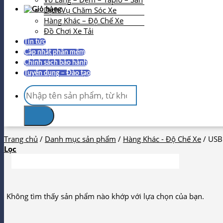
Dịch Vụ Chăm Sóc Xe
Hàng Khác – Độ Chế Xe
Đồ Chơi Xe Tải
Tin tức
Cập nhật phần mềm
Chính sách bảo hành
Tuyển dụng – Đào tạo
Tìm
kiếm:
Trang chủ
/
Danh mục sản phẩm
/
Hàng Khác - Độ Chế Xe
/
USB
Lọc
Không tìm thấy sản phẩm nào khớp với lựa chọn của bạn.