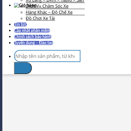
Dịch Vụ Chăm Sóc Xe
Hàng Khác – Độ Chế Xe
Đồ Chơi Xe Tải
Tin tức
Cập nhật phần mềm
Chính sách bảo hành
Tuyển dụng – Đào tạo
Tìm
kiếm: