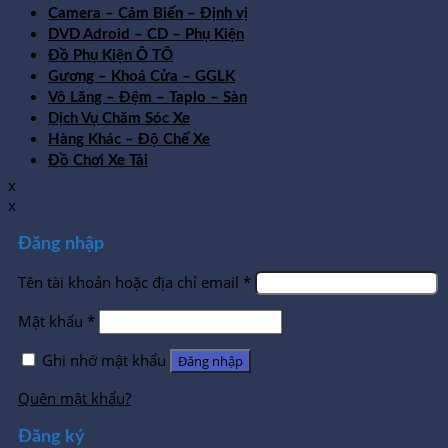
Camera – Cảm Biến – Định vị
DVD Adroid – CD – Phụ Kiện
Đồ Phụ Kiện Ô TÔ
Gương – Khoá Cửa – GGLK
Vô Lăng – Đệm – Taplo – Sàn
Dịch Vụ Chăm Sóc Xe
Hàng Khác – Độ Chế Xe
Đồ Chơi Xe Tải
x
x
Đăng nhập
Tên tài khoản hoặc địa chỉ email
*
Mật khẩu
*
Ghi nhớ mật khẩu
Đăng nhập
Quên mật khẩu?
Đăng ký