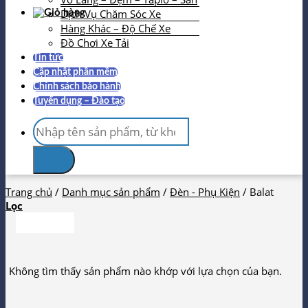
Dịch Vụ Chăm Sóc Xe
Hàng Khác – Độ Chế Xe
Đồ Chơi Xe Tải
Tin tức
Cập nhật phần mềm
Chính sách bảo hành
Tuyển dụng – Đào tạo
Tìm
kiếm:
Trang chủ
/
Danh mục sản phẩm
/
Đèn - Phụ Kiện
/
Balat
Lọc
Không tìm thấy sản phẩm nào khớp với lựa chọn của bạn.