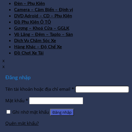
Đèn – Phụ Kiện
Camera – Cảm Biến – Định vị
DVD Adroid – CD – Phụ Kiện
Đồ Phụ Kiện Ô TÔ
Gương – Khoá Cửa – GGLK
Vô Lăng – Đệm – Taplo – Sàn
Dịch Vụ Chăm Sóc Xe
Hàng Khác – Độ Chế Xe
Đồ Chơi Xe Tải
x
x
Đăng nhập
Tên tài khoản hoặc địa chỉ email
*
Mật khẩu
*
Ghi nhớ mật khẩu
Đăng nhập
Quên mật khẩu?