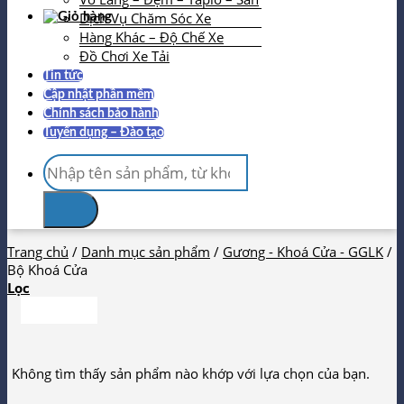
Dịch Vụ Chăm Sóc Xe
Hàng Khác – Độ Chế Xe
Đồ Chơi Xe Tải
Tin tức
Cập nhật phần mềm
Chính sách bảo hành
Tuyển dụng – Đào tạo
Tìm
kiếm:
Trang chủ
/
Danh mục sản phẩm
/
Gương - Khoá Cửa - GGLK
/
Bộ Khoá Cửa
Lọc
Không tìm thấy sản phẩm nào khớp với lựa chọn của bạn.