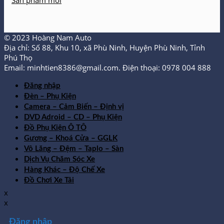
Sản phẩm mới
© 2023 Hoàng Nam Auto
Địa chỉ: Số 88, Khu 10, xã Phù Ninh, Huyện Phù Ninh, Tỉnh
Phú Thọ
Email: minhtien8386@gmail.com. Điện thoại: 0978 004 888
Đăng nhập
Đèn – Phụ Kiện
Camera – Cảm Biến – Định vị
DVD Adroid – CD – Phụ Kiện
Đồ Phụ Kiện Ô TÔ
Gương – Khoá Cửa – GGLK
Vô Lăng – Đệm – Taplo – Sàn
Dịch Vụ Chăm Sóc Xe
Hàng Khác – Độ Chế Xe
Đồ Chơi Xe Tải
x
x
Đăng nhập