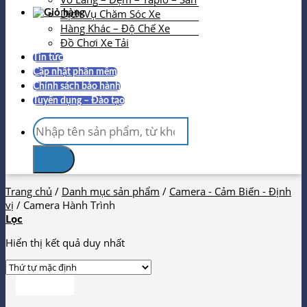
Dịch Vụ Chăm Sóc Xe
Hàng Khác – Độ Chế Xe
Đồ Chơi Xe Tải
Tin tức
Cập nhật phần mềm
Chính sách bảo hành
Tuyển dụng – Đào tạo
Tìm
kiếm:
Trang chủ
/
Danh mục sản phẩm
/
Camera - Cảm Biến - Định
vị
/
Camera Hành Trình
Lọc
Hiển thị kết quả duy nhất