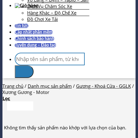
Dịch Vụ Chăm Sóc Xe
Hàng Khác – Độ Chế Xe
Đồ Chơi Xe Tải
Tin tức
Cập nhật phần mềm
Chính sách bảo hành
Tuyển dụng – Đào tạo
Tìm
kiếm:
Trang chủ
/
Danh mục sản phẩm
/
Gương - Khoá Cửa - GGLK
/
Xương Gương - Motor
Lọc
Không tìm thấy sản phẩm nào khớp với lựa chọn của bạn.