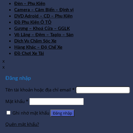
Đèn – Phụ Kiện
Camera – Cảm Biến – Định vị
DVD Adroid – CD – Phụ Kiện
Đồ Phụ Kiện Ô TÔ
Gương – Khoá Cửa – GGLK
Vô Lăng – Đệm – Taplo – Sàn
Dịch Vụ Chăm Sóc Xe
Hàng Khác – Độ Chế Xe
Đồ Chơi Xe Tải
x
x
Đăng nhập
Tên tài khoản hoặc địa chỉ email
*
Mật khẩu
*
Ghi nhớ mật khẩu
Đăng nhập
Quên mật khẩu?