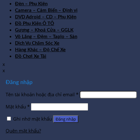
Đèn – Phụ Kiện
Camera – Cảm Biến – Định vị
DVD Adroid – CD – Phụ Kiện
Đồ Phụ Kiện Ô TÔ
Gương – Khoá Cửa – GGLK
Vô Lăng – Đệm – Taplo – Sàn
Dịch Vụ Chăm Sóc Xe
Hàng Khác – Độ Chế Xe
Đồ Chơi Xe Tải
x
x
Đăng nhập
Tên tài khoản hoặc địa chỉ email
*
Mật khẩu
*
Ghi nhớ mật khẩu
Đăng nhập
Quên mật khẩu?