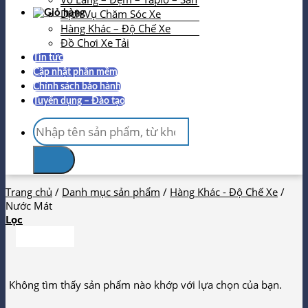
Dịch Vụ Chăm Sóc Xe
Hàng Khác – Độ Chế Xe
Đồ Chơi Xe Tải
Tin tức
Cập nhật phần mềm
Chính sách bảo hành
Tuyển dụng – Đào tạo
Tìm
kiếm:
Trang chủ
/
Danh mục sản phẩm
/
Hàng Khác - Độ Chế Xe
/
Nước Mát
Lọc
Không tìm thấy sản phẩm nào khớp với lựa chọn của bạn.