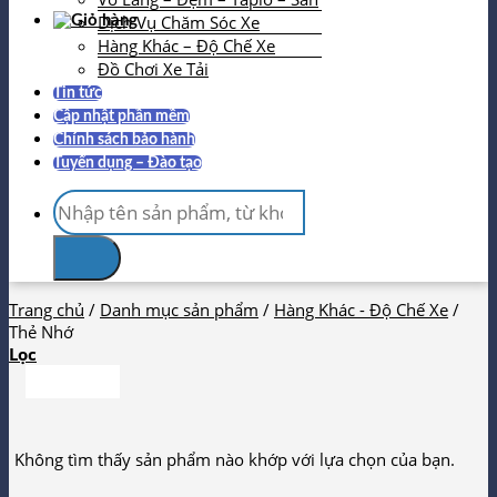
Dịch Vụ Chăm Sóc Xe
Hàng Khác – Độ Chế Xe
Đồ Chơi Xe Tải
Tin tức
Cập nhật phần mềm
Chính sách bảo hành
Tuyển dụng – Đào tạo
Tìm
kiếm:
Trang chủ
/
Danh mục sản phẩm
/
Hàng Khác - Độ Chế Xe
/
Thẻ Nhớ
Lọc
Không tìm thấy sản phẩm nào khớp với lựa chọn của bạn.