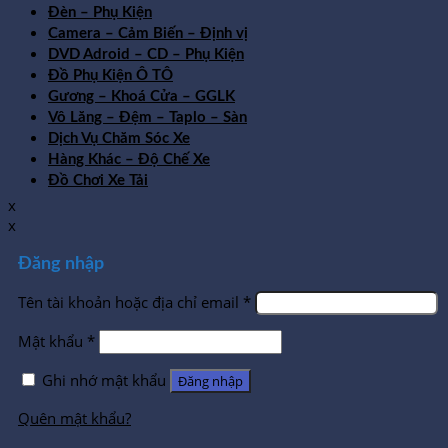
Đèn – Phụ Kiện
Camera – Cảm Biến – Định vị
DVD Adroid – CD – Phụ Kiện
Đồ Phụ Kiện Ô TÔ
Gương – Khoá Cửa – GGLK
Vô Lăng – Đệm – Taplo – Sàn
Dịch Vụ Chăm Sóc Xe
Hàng Khác – Độ Chế Xe
Đồ Chơi Xe Tải
x
x
Đăng nhập
Tên tài khoản hoặc địa chỉ email
*
Mật khẩu
*
Ghi nhớ mật khẩu
Đăng nhập
Quên mật khẩu?