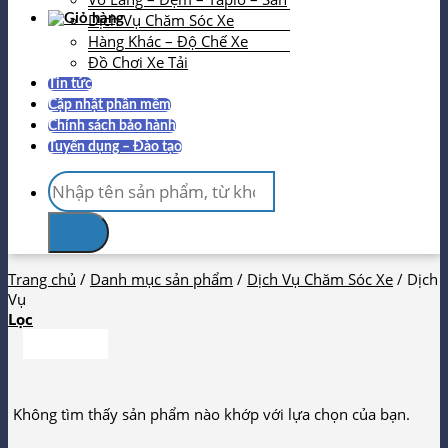
Dịch Vụ Chăm Sóc Xe
Hàng Khác – Độ Chế Xe
Đồ Chơi Xe Tải
Tin tức
Cập nhật phần mềm
Chính sách bảo hành
Tuyển dụng – Đào tạo
Tìm
kiếm:
Trang chủ
/
Danh mục sản phẩm
/
Dịch Vụ Chăm Sóc Xe
/
Dịch
Vụ
Lọc
Không tìm thấy sản phẩm nào khớp với lựa chọn của bạn.