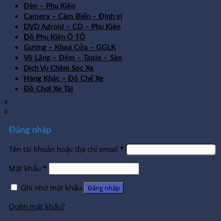
Đèn – Phụ Kiện
Camera – Cảm Biến – Định vị
DVD Adroid – CD – Phụ Kiện
Đồ Phụ Kiện Ô TÔ
Gương – Khoá Cửa – GGLK
Vô Lăng – Đệm – Taplo – Sàn
Dịch Vụ Chăm Sóc Xe
Hàng Khác – Độ Chế Xe
Đồ Chơi Xe Tải
x
x
Đăng nhập
Tên tài khoản hoặc địa chỉ email
*
Mật khẩu
*
Ghi nhớ mật khẩu
Đăng nhập
Quên mật khẩu?