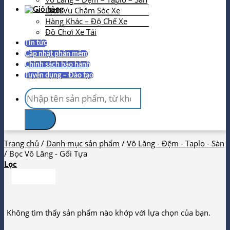
Dịch Vụ Chăm Sóc Xe
Hàng Khác – Độ Chế Xe
Đồ Chơi Xe Tải
Tin tức
Cập nhật phần mềm
Chính sách bảo hành
Tuyển dụng – Đào tạo
Tìm
kiếm:
Trang chủ
/
Danh mục sản phẩm
/
Vô Lăng - Đệm - Taplo - Sàn
/
Bọc Vô Lăng - Gối Tựa
Lọc
Không tìm thấy sản phẩm nào khớp với lựa chọn của bạn.