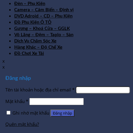
Đèn – Phụ Kiện
Camera – Cảm Biến – Định vị
DVD Adroid – CD – Phụ Kiện
Đồ Phụ Kiện Ô TÔ
Gương – Khoá Cửa – GGLK
Vô Lăng – Đệm – Taplo – Sàn
Dịch Vụ Chăm Sóc Xe
Hàng Khác – Độ Chế Xe
Đồ Chơi Xe Tải
x
x
Đăng nhập
Tên tài khoản hoặc địa chỉ email
*
Mật khẩu
*
Ghi nhớ mật khẩu
Đăng nhập
Quên mật khẩu?