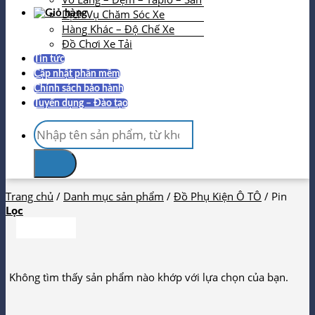
Dịch Vụ Chăm Sóc Xe
Hàng Khác – Độ Chế Xe
Đồ Chơi Xe Tải
Tin tức
Cập nhật phần mềm
Chính sách bảo hành
Tuyển dụng – Đào tạo
Tìm
kiếm:
Trang chủ
/
Danh mục sản phẩm
/
Đồ Phụ Kiện Ô TÔ
/
Pin
Lọc
Không tìm thấy sản phẩm nào khớp với lựa chọn của bạn.