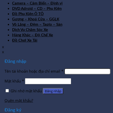
Camera – Cảm Biến – Định vị
DVD Adroid – CD – Phụ Kiện
Đồ Phụ Kiện Ô TÔ
Gương – Khoá Cửa – GGLK
Vô Lăng – Đệm – Taplo – Sàn
Dịch Vụ Chăm Sóc Xe
Hàng Khác – Độ Chế Xe
Đồ Chơi Xe Tải
x
x
Đăng nhập
Tên tài khoản hoặc địa chỉ email
*
Mật khẩu
*
Ghi nhớ mật khẩu
Đăng nhập
Quên mật khẩu?
Đăng ký