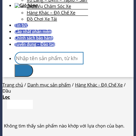
Dịch Vụ Chăm Sóc Xe
Hàng Khác – Độ Chế Xe
Đồ Chơi Xe Tải
Tin tức
Cập nhật phần mềm
Chính sách bảo hành
Tuyển dụng – Đào tạo
Tìm
kiếm:
Trang chủ
/
Danh mục sản phẩm
/
Hàng Khác - Độ Chế Xe
/
Dầu
Lọc
Không tìm thấy sản phẩm nào khớp với lựa chọn của bạn.