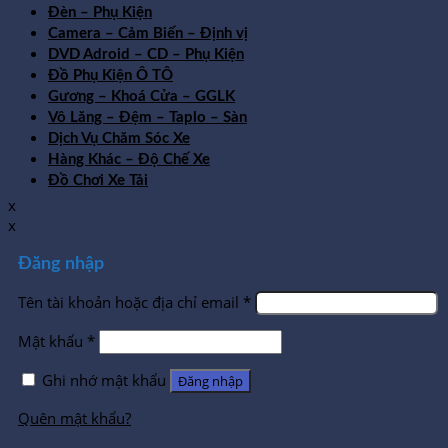
Đèn – Phụ Kiện
Camera – Cảm Biến – Định vị
DVD Adroid – CD – Phụ Kiện
Đồ Phụ Kiện Ô TÔ
Gương – Khoá Cửa – GGLK
Vô Lăng – Đệm – Taplo – Sàn
Dịch Vụ Chăm Sóc Xe
Hàng Khác – Độ Chế Xe
Đồ Chơi Xe Tải
x
x
Đăng nhập
Tên tài khoản hoặc địa chỉ email
*
Mật khẩu
*
Ghi nhớ mật khẩu
Đăng nhập
Quên mật khẩu?