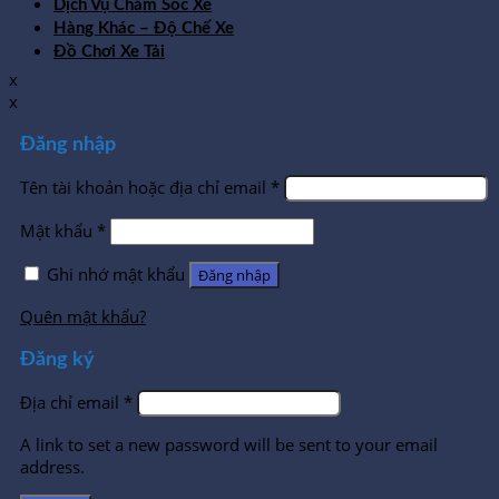
Dịch Vụ Chăm Sóc Xe
Hàng Khác – Độ Chế Xe
Đồ Chơi Xe Tải
x
x
Đăng nhập
Tên tài khoản hoặc địa chỉ email
*
Mật khẩu
*
Ghi nhớ mật khẩu
Đăng nhập
Quên mật khẩu?
Đăng ký
Địa chỉ email
*
A link to set a new password will be sent to your email
address.