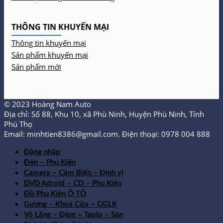
THÔNG TIN KHUYẾN MẠI
Thông tin khuyến mại
Sản phẩm khuyến mại
Sản phẩm mới
© 2023 Hoàng Nam Auto
Địa chỉ: Số 88, Khu 10, xã Phù Ninh, Huyện Phù Ninh, Tỉnh
Phú Thọ
Email: minhtien8386@gmail.com. Điện thoại: 0978 004 888
Đăng nhập
Đèn – Phụ Kiện
Camera – Cảm Biến – Định vị
DVD Adroid – CD – Phụ Kiện
Đồ Phụ Kiện Ô TÔ
Gương – Khoá Cửa – GGLK
Vô Lăng – Đệm – Taplo – Sàn