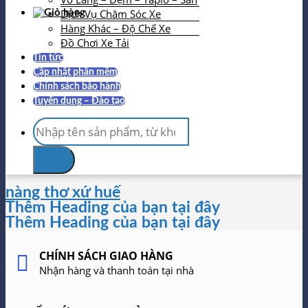
Dịch Vụ Chăm Sóc Xe
Hàng Khác – Độ Chế Xe
Đồ Chơi Xe Tải
Tin tức
Cập nhật phần mềm
Chính sách bảo hành
Tuyển dụng – Đào tạo
Tìm
kiếm:
nàng thơ xứ huế
Thêm Heading của bạn tại đây
Thêm Heading của bạn tại đây
CHÍNH SÁCH GIAO HÀNG
Nhận hàng và thanh toán tại nhà