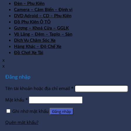
Đèn – Phụ Kiện
Camera – Cảm Biến – Định vị
DVD Adroid – CD – Phụ Kiện
Đồ Phụ Kiện Ô TÔ
Gương – Khoá Cửa – GGLK
Vô Lăng – Đệm – Taplo – Sàn
Dịch Vụ Chăm Sóc Xe
Hàng Khác – Độ Chế Xe
Đồ Chơi Xe Tải
x
x
Đăng nhập
Tên tài khoản hoặc địa chỉ email
*
Mật khẩu
*
Ghi nhớ mật khẩu
Đăng nhập
Quên mật khẩu?