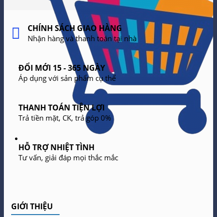
CHÍNH SÁCH GIAO HÀNG
Nhận hàng và thanh toán tại nhà
ĐỔI MỚI 15 - 365 NGÀY
Áp dụng với sản phẩm cụ thể
THANH TOÁN TIỆN LỢI
Trả tiền mặt, CK, trả góp 0%
HỖ TRỢ NHIỆT TÌNH
Tư vấn, giải đáp mọi thắc mắc
GIỚI THIỆU