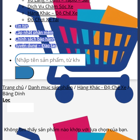
Dịch Vụ Chăm Sóc Xe
Hàng Khác – Độ Chế Xe
Đồ Chơi Xe Tải
Tin tức
Cập nhật phần mềm
Chính sách bảo hành
Tuyển dụng – Đào tạo
Tìm
kiếm:
Trang chủ
/
Danh mục sản phẩm
/
Hàng Khác - Độ Chế Xe
/
Băng Dính
Lọc
Không tìm thấy sản phẩm nào khớp với lựa chọn của bạn.