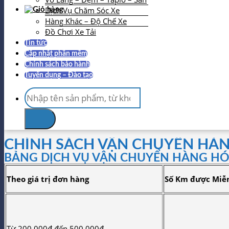
Dịch Vụ Chăm Sóc Xe
Hàng Khác – Độ Chế Xe
Đồ Chơi Xe Tải
Tin tức
Cập nhật phần mềm
Chính sách bảo hành
Tuyển dụng – Đào tạo
Tìm
kiếm:
CHÍNH SÁCH VẬN CHUYỂN HÀ
BẢNG DỊCH VỤ VẬN CHUYỂN HÀNG HO
Theo giá trị đơn hàng
Số Km được Miễn
Từ 200.000đ đến 500.000đ