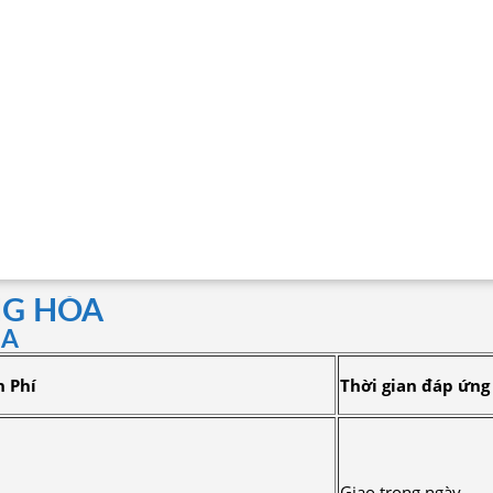
NG HÓA
́A
 Phí
Thời gian đáp ứng
Giao trong ngày