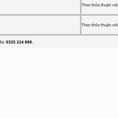
Theo thỏa thuận vớ
Theo thỏa thuận vớ
đài:
0325 224 888.